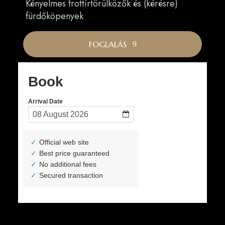
Kényelmes frottírtörülközők és (kérésre)
fürdőköpenyek
FOGLALÁS