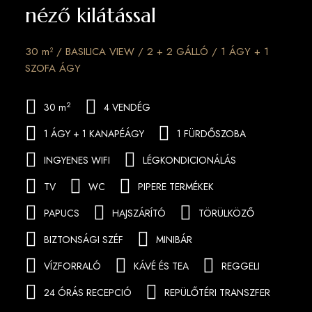
néző kilátással
30 m² / BASILICA VIEW / 2 + 2 GÁLLÓ / 1 ÁGY + 1
SZOFA ÁGY
2
30 m
4 VENDÉG
1 ÁGY + 1 KANAPÉÁGY
1 FÜRDŐSZOBA
INGYENES WIFI
LÉGKONDICIONÁLÁS
TV
WC
PIPERE TERMÉKEK
PAPUCS
HAJSZÁRÍTÓ
TÖRÜLKÖZŐ
BIZTONSÁGI SZÉF
MINIBÁR
VÍZFORRALÓ
KÁVÉ ÉS TEA
REGGELI
24 ÓRÁS RECEPCIÓ
REPÜLŐTÉRI TRANSZFER