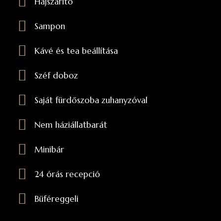
Hajszárító
Sampon
Kávé és tea beállítása
Széf doboz
Saját fürdőszoba zuhanyzóval
Nem háziállatbarát
Minibár
24 órás recepció
Büféreggeli