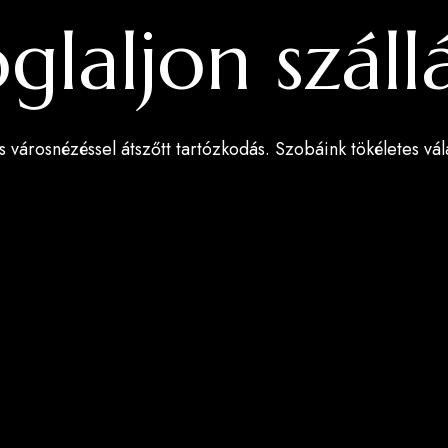
glaljon száll
 városnézéssel átszőtt tartózkodás. Szobáink tökéletes vá